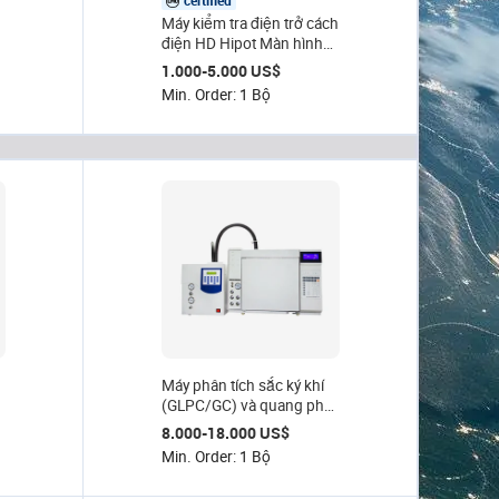
certified
Máy kiểm tra điện trở cách
ị
điện HD Hipot Màn hình
LCD Hiển thị dòng điện rò
1.000-5.000 US$
n
rỉ 200mA Bộ hẹn giờ cho
Min. Order: 1 Bộ
L
thiết bị dây cáp IEC UL
VDE
Máy phân tích sắc ký khí
(GLPC/GC) và quang phổ
khối lượng (MS) HPLC
8.000-18.000 US$
Min. Order: 1 Bộ