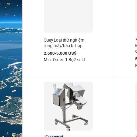
Quay Loại thử nghiệm
rung máy/bao bì hộp
M
carton mô phỏng Giao
2.600-5.000 US$
thông vận tải rung thử
k
Min. Order: 1 Bộ
2 sold
nghiệm Bảng Mô phỏng
thiết bị máy
t