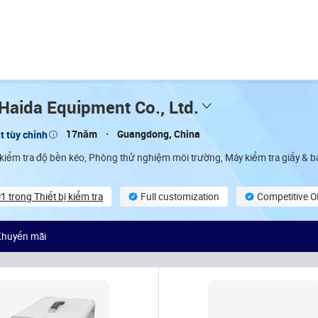
aida Equipment Co., Ltd.
17năm
Guangdong, China
t tùy chỉnh
iểm tra độ bền kéo, Phòng thử nghiệm môi trường, Máy kiểm tra giấy & bao 
 trong Thiết bị kiểm tra
Full customization
Competitive O
(19)
Annual export US $3,426,845
Khuyến mãi