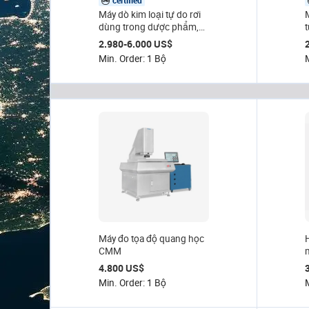
certified
Máy dò kim loại tự do rơi
dùng trong dược phẩm,
độ nhạy Fe 0.3mm, IP66,
2.980-6.000 US$
bằng thép không gỉ, dùng
Min. Order: 1 Bộ
cho đường ống, phát hiện
viên nén, viên nang, hạt.
Máy đo tọa độ quang học
CMM
4.800 US$
Min. Order: 1 Bộ