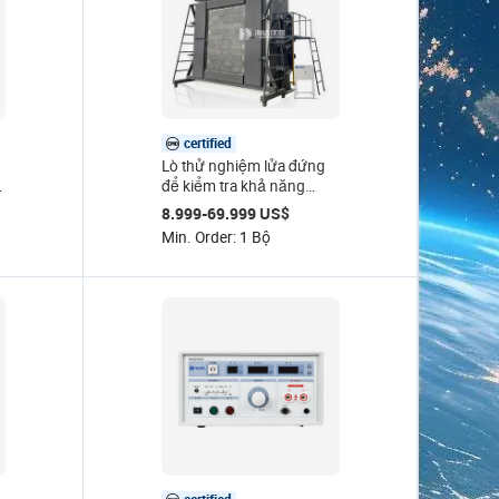
certified
Lò thử nghiệm lửa đứng
để kiểm tra khả năng
chống cháy của các thành
8.999-69.999 US$
phần xây dựng, cửa, cửa
Min. Order: 1 Bộ
sổ & kính (GB/T 9978.1) -
Máy đo khả năng chống
cháy