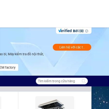
Bởi {0}
Liên hệ với các thương gia
bì, Máy kiểm tra đồ nội thất,
EM factory