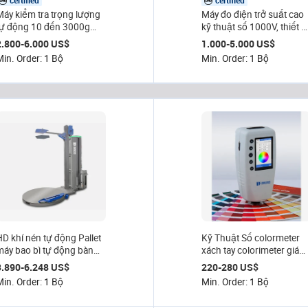
certified
certified
Máy kiểm tra trọng lượng
Máy đo điện trở suất cao
tự động 10 đến 3000g
kỹ thuật số 1000V, thiết b
Máy cân động lực bằng
kiểm tra điện trở cách
2.800-6.000 US$
1.000-5.000 US$
thép không gỉ 50 cài đặt
điện cho bề mặt cáp, điệ
Min. Order: 1 Bộ
Min. Order: 1 Bộ
trước Hệ thống loại bỏ
trở suất khối lượng IEC U
bằng khí nén cho ngành
công nghiệp thực phẩm
và dược phẩm
HD khí nén tự động Pallet
Kỹ Thuật Số colormeter
máy bao bì tự động bàn
xách tay colorimeter giá
xoay Stretch Wrap phim
sơn màu Meter cầm tay
3.890-6.248 US$
220-280 US$
Pallet wrapper
RGB đo màu
Min. Order: 1 Bộ
Min. Order: 1 Bộ