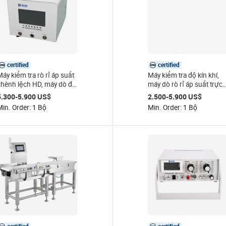
certified
certified
áy kiểm tra rò rỉ áp suất
Máy kiểm tra độ kín khí,
chênh lệch HD, máy dò độ
máy dò rò rỉ áp suất trực
ín khí hai kênh, độ chính
tiếp, áp suất dương âm,
5.300-5.900 US$
2.500-5.900 US$
xác cao 0.05% F.S, máy
độ chính xác 0,1% F.S,
Min. Order: 1 Bộ
Min. Order: 1 Bộ
hử độ kín khí
máy thử độ kín khí